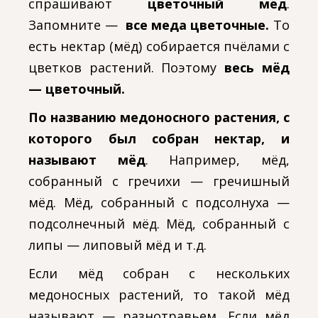
спрашивают
цветочный мёд
.
Запомните —
все меда цветочные.
То
есть нектар (мёд) собирается пчёлами с
цветков растений. Поэтому
весь мёд
— цветочный.
По названию медоносного растения, с
которого был собран нектар, и
называют мёд
. Например, мёд,
собранный с гречихи — гречишный
мёд. Мёд, собранный с подсолнуха —
подсолнечный мёд. Мёд, собранный с
липы — липовый мёд и т.д.
Если мёд собран с нескольких
медоносных растений, то такой мёд
называют — разнотравьем. Если мёд