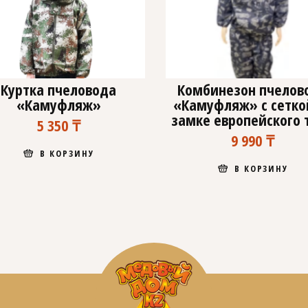
Куртка пчеловода
Комбинезон пчелов
«Камуфляж»
«Камуфляж» с сетко
замке европейского 
5 350
₸
9 990
₸
В КОРЗИНУ
В КОРЗИНУ