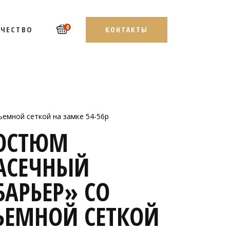
0
ЧЕСТВО
КОНТАКТЫ
ъемной сеткой на замке 54-56р
ОСТЮМ
АСЕЧНЫЙ
БАРЬЕР» СО
ЪЕМНОЙ СЕТКОЙ