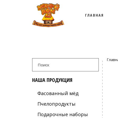
ГЛАВНАЯ
О НАС
СЕРТИФИКАТЫ
БЛАГОТВОРИТЕЛ
О НАС
СЕРТИФИКАТЫ
Search
Главн
for:
БЛАГОТВОРИТЕЛ
НАША ПРОДУКЦИЯ
Фасованный мёд
Пчелопродукты
Подарочные наборы