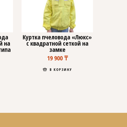
ода
Куртка пчеловода «Люкс»
й на
с квадратной сеткой на
типа
замке
19 900
₸
В КОРЗИНУ