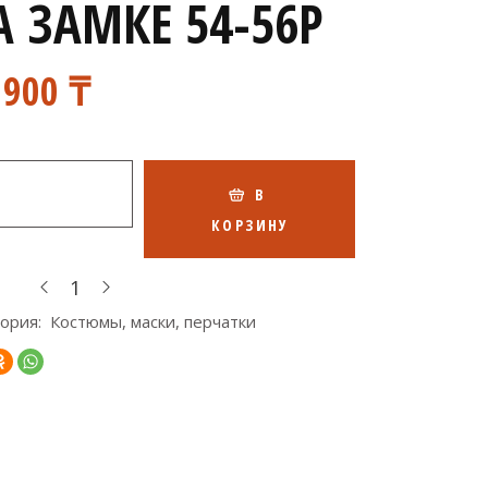
А ЗАМКЕ 54-56Р
 900
₸
ол-во
В
КОРЗИНУ
ория:
Костюмы, маски, перчатки