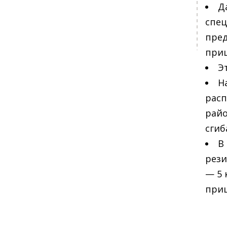
Д
спец
пред
приш
Э
Н
расп
райо
сгиб
В
рези
— 5 
приш