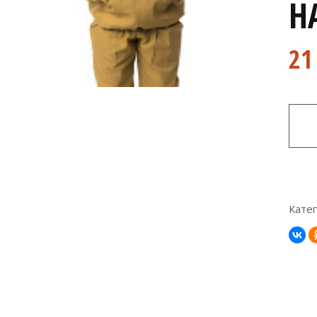
Н
21
К
Катег