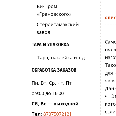
Би-Пром
«Грановского»
ОПИ
Стерлитамакский
завод
Само
ТАРА И УПАКОВКА
пчел
изго
Тара, наклейка и т.д.
Тако
ОБРАБОТКА ЗАКАЗОВ
для 
явля
Пн, Вт, Ср, Чт, Пт
Данн
с 9:00 до 16:00
Э
Сб, Вс — выходной
кото
если
Тел:
87075072121